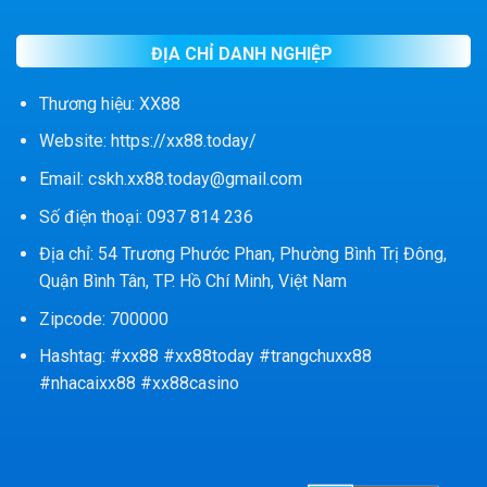
ĐỊA CHỈ DANH NGHIỆP
Thương hiệu: XX88
Website: https://xx88.today/
Email:
cskh.xx88.today@gmail.com
Số điện thoại: 0937 814 236
Địa chỉ: 54 Trương Phước Phan, Phường Bình Trị Đông,
Quận Bình Tân, TP. Hồ Chí Minh, Việt Nam
Zipcode: 700000
Hashtag: #xx88 #xx88today #trangchuxx88
#nhacaixx88 #xx88casino