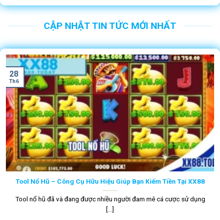
CẬP NHẬT TIN TỨC MỚI NHẤT
28
Th6
Tool Nổ Hũ – Công Cụ Hữu Hiệu Giúp Bạn Kiếm Tiền Tại XX88
Tool nổ hũ đã và đang được nhiều người đam mê cá cược sử dụng
[...]