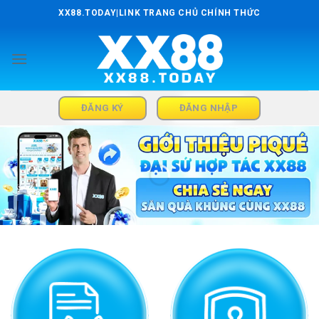
Skip
XX88.TODAY|LINK TRANG CHỦ CHÍNH THỨC
to
content
ĐĂNG KÝ
ĐĂNG NHẬP