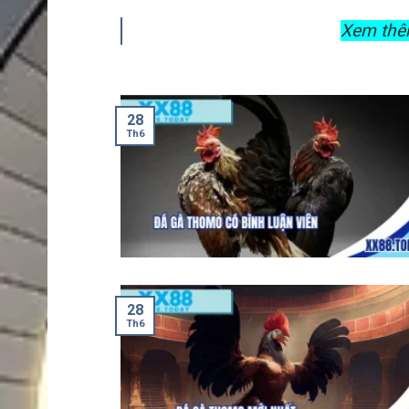
Xem thêm
28
Th6
28
Th6