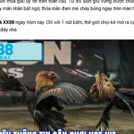
chức mùa giải uy tín trên toàn cầu. Từ đó luôn giữ vững được c
iây mãn nhãn bất ngờ, thỏa mãn đam mê cháy bỏng ngay trên màn hì
à XX88
ngay hôm nay. Chỉ với 1 nút bấm, thế giới chọi kê mở ra
 đây nhé.