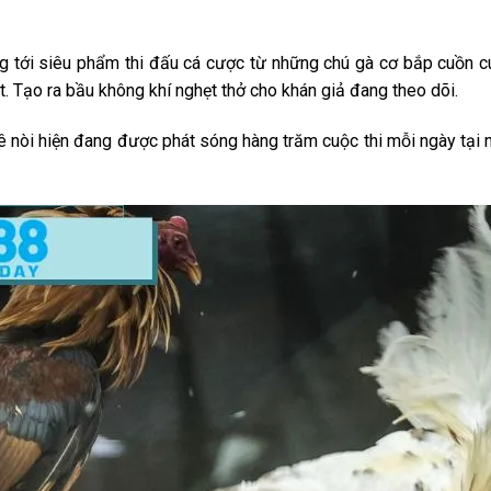
 tới siêu phẩm thi đấu cá cược từ những chú gà cơ bắp cuồn cu
. Tạo ra bầu không khí nghẹt thở cho khán giả đang theo dõi.
ê nòi hiện đang được phát sóng hàng trăm cuộc thi mỗi ngày tại 