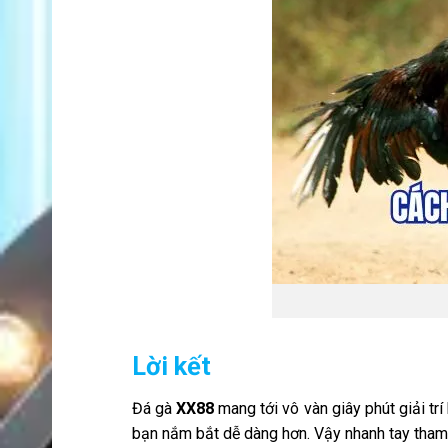
Lời kết
Đá gà
XX88
mang tới vô vàn giây phút giải tr
bạn nắm bắt dễ dàng hơn. Vậy nhanh tay tham