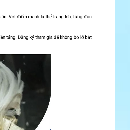
ộn. Với điểm mạnh là thể trạng lớn, từng đòn
nền tảng. Đăng ký tham gia để không bỏ lỡ bất