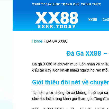
Skip
XX88.TODAY|LINK TRANG CHỦ CHÍNH THỨC
to
content
XX88
CAS
Home
»
ĐÁ GÀ XX88
Đá Gà XX88 – 
Đá gà XX88 là chuyên mục luôn nhận về nhiều 
đấu tại đây luôn khiến nhiều người hò reo mỗi 
Giới thiệu đôi nét về chuy
Tại sân chơi, chúng tôi có không ít thể loại 
chơi thu hút lượng khán giả tham gia đông đả