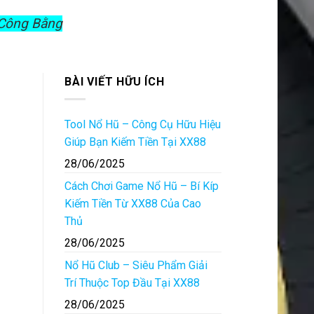
 Công Bằng
BÀI VIẾT HỮU ÍCH
Tool Nổ Hũ – Công Cụ Hữu Hiệu
Giúp Bạn Kiếm Tiền Tại XX88
28/06/2025
Cách Chơi Game Nổ Hũ – Bí Kíp
Kiếm Tiền Từ XX88 Của Cao
Thủ
28/06/2025
Nổ Hũ Club – Siêu Phẩm Giải
Trí Thuộc Top Đầu Tại XX88
28/06/2025