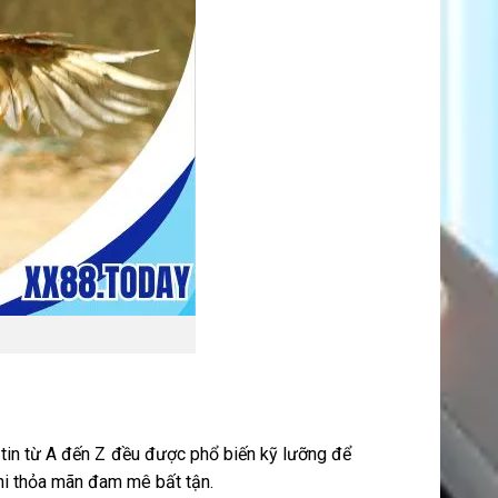
g tin từ A đến Z đều được phổ biến kỹ lưỡng để
hi thỏa mãn đam mê bất tận.