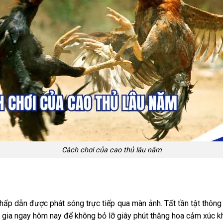
Cách chơi của cao thủ lâu năm
í hấp dẫn được phát sóng trực tiếp qua màn ảnh. Tất tần tật thôn
 gia ngay hôm nay để không bỏ lỡ giây phút thăng hoa cảm xúc k