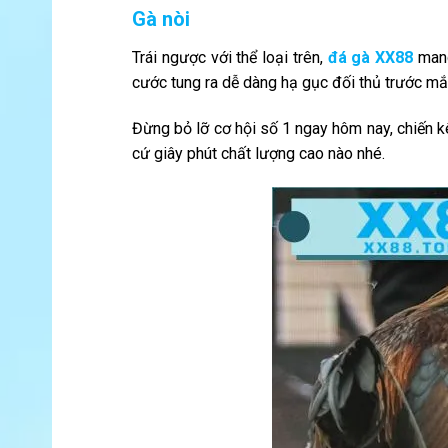
Gà nòi
Trái ngược với thể loại trên,
đá gà XX88
mang
cước tung ra dễ dàng hạ gục đối thủ trước mắt
Đừng bỏ lỡ cơ hội số 1 ngay hôm nay, chiến k
cứ giây phút chất lượng cao nào nhé.